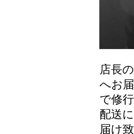
店長
へお届
で修
配送
届け