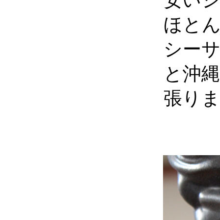
安い
ほと
シー
と沖
張り