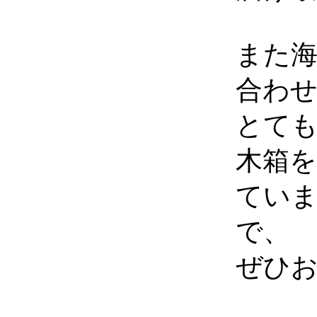
また
合わ
とて
木箱
ていま
で、
ぜひ