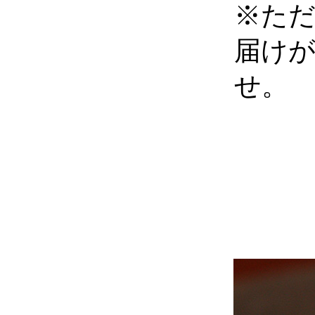
※た
届け
せ。