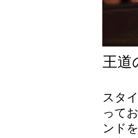
王道
スタ
って
ンド