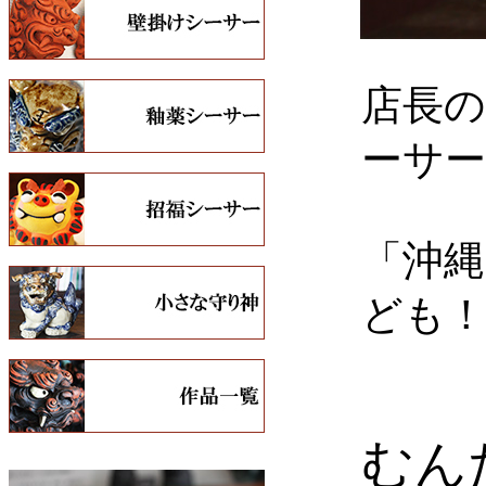
店長の
ーサ
「沖
ども
価
むん