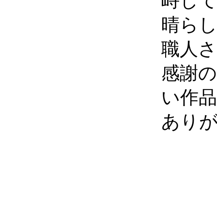
峙し
晴ら
職人
感謝
い作
あり