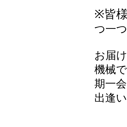
※皆
つ一
お届
機械
期一会
出逢