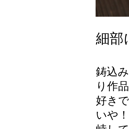
細部
鋳込
り作
好き
いや