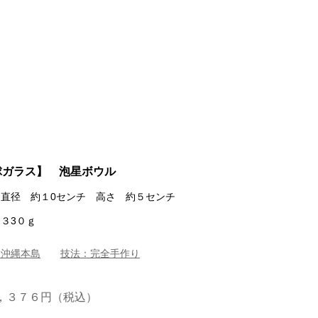
球ガラス】 泡星ボウル
直径 約１0センチ 高さ 約５センチ
３3０ｇ
：沖縄本島
技法：完全手作り
，３７６円（税込）