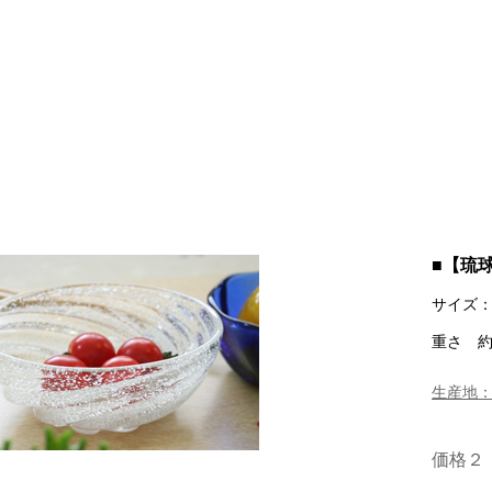
■【琉
サイズ：
重さ 約
生産地
価格２