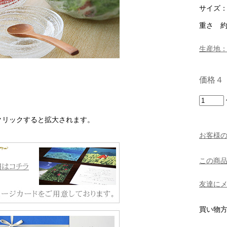
サイズ：
重さ 
生産地
価格４
クリックすると拡大されます。
お客様
この商
友達に
買い物