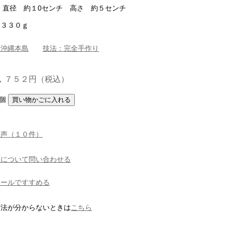
 直径 約１0センチ 高さ 約５センチ
約３３０ｇ
：沖縄本島
技法：完全手作り
，７５２円（税込）
個
の声（１０件）
品について問い合わせる
メールですすめる
方法が分からないときは
こちら