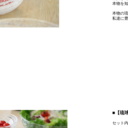
本物を
本物の
私達に
■【琉
セット