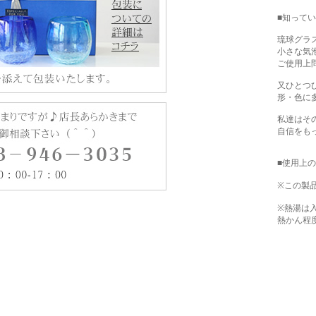
■知って
琉球グラ
小さな気
ご使用上
又ひとつ
形・色に
私達はそ
自信をも
■使用上
※この製
※熱湯は
熱かん程