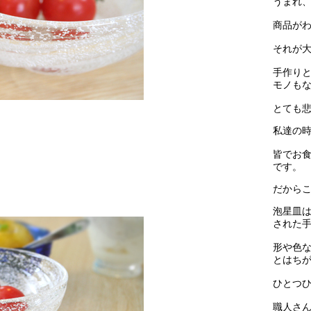
うまれ
商品が
それが
手作り
モノも
とても
私達の
皆でお
です。
だから
泡星皿
された
形や色
とはち
ひとつ
職人さ