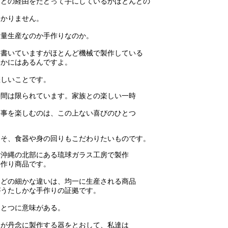
、どの経由をたどって手にしているかほとんどの
わかりません。
大量生産なのか手作りなのか。
と書いていますがほとんど機械で製作している
なかにはあるんですよ。
悲しいことです。
時間は限られています。家族との楽しい一時
食事を楽しむのは、この上ない喜びのひとつ
こそ、食器や身の回りもこだわりたいものです。
は沖縄の北部にある琉球ガラス工房で製作
手作り商品です。
などの細かな違いは、均一に生産される商品
がうたしかな手作りの証拠です。
ひとつに意味がある。
んが丹念に製作する器をとおして、私達は